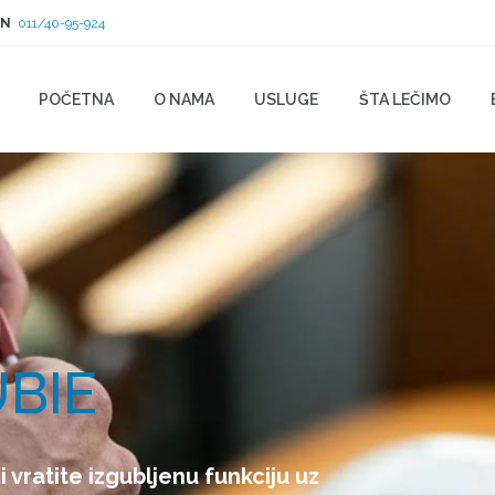
ON
011/40-95-924
POČETNA
O NAMA
USLUGE
ŠTA LEČIMO
UBIE
i vratite izgubljenu funkciju uz