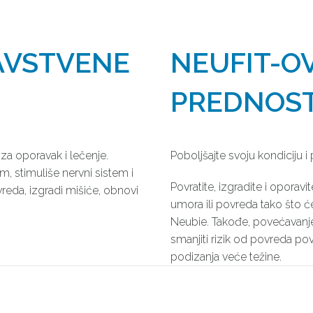
AVSTVENE
NEUFIT-O
PREDNOST
za oporavak i lečenje.
Poboljšajte svoju kondiciju 
 stimuliše nervni sistem i
Povratite, izgradite i oporavi
reda, izgradi mišiće, obnovi
umora ili povreda tako što će
Neubie. Takođe, povećavan
smanjiti rizik od povreda pov
podizanja veće težine.