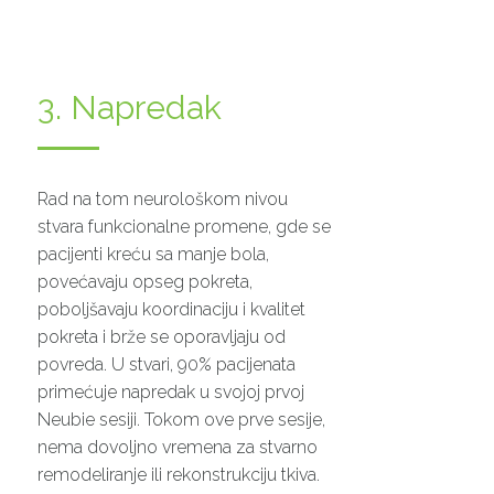
3. Napredak
Rad na tom neurološkom nivou
stvara funkcionalne promene, gde se
pacijenti kreću sa manje bola,
povećavaju opseg pokreta,
poboljšavaju koordinaciju i kvalitet
pokreta i brže se oporavljaju od
povreda. U stvari, 90% pacijenata
primećuje napredak u svojoj prvoj
Neubie sesiji. Tokom ove prve sesije,
nema dovoljno vremena za stvarno
remodeliranje ili rekonstrukciju tkiva.