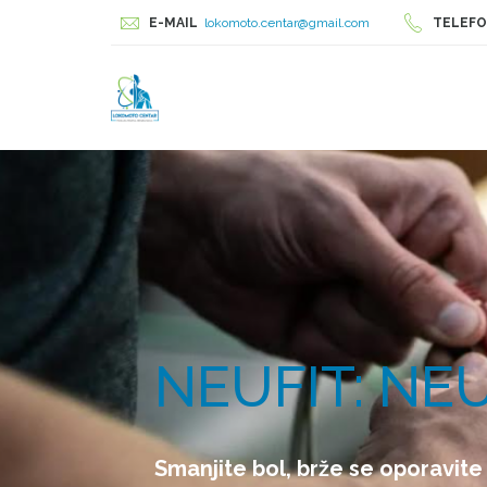
E-MAIL
lokomoto.centar@gmail.com
TELEF
NEUFIT: NE
Smanjite bol, brže se oporavite 