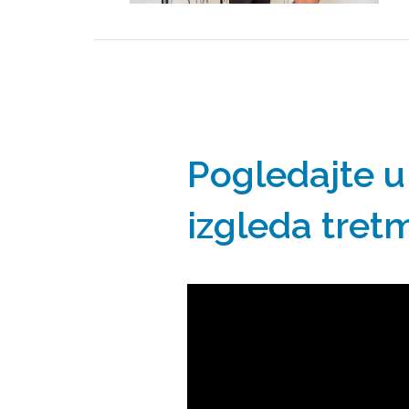
Pogledajte u 
izgleda tret
Прегледач
видео
записа