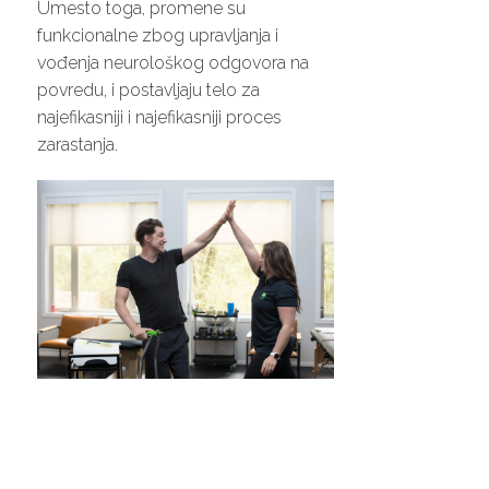
Umesto toga, promene su
funkcionalne zbog upravljanja i
vođenja neurološkog odgovora na
povredu, i postavljaju telo za
najefikasniji i najefikasniji proces
zarastanja.