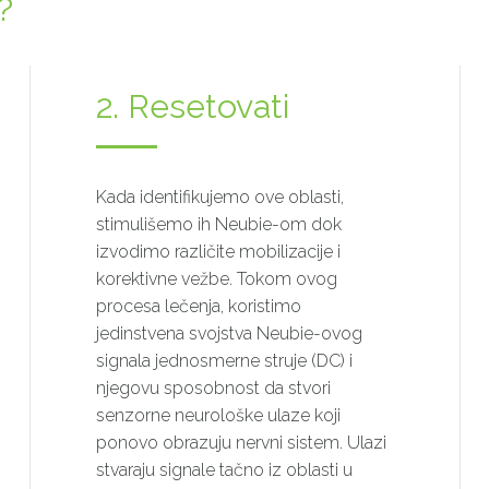
?
2. Resetovati
Kada identifikujemo ove oblasti,
stimulišemo ih Neubie-om dok
izvodimo različite mobilizacije i
korektivne vežbe. Tokom ovog
procesa lečenja, koristimo
jedinstvena svojstva Neubie-ovog
signala jednosmerne struje (DC) i
njegovu sposobnost da stvori
senzorne neurološke ulaze koji
ponovo obrazuju nervni sistem. Ulazi
stvaraju signale tačno iz oblasti u