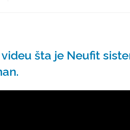
videu šta je Neufit sist
man.