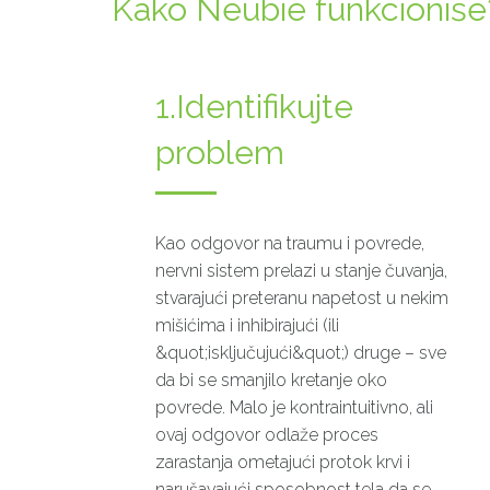
Kako Neubie funkcioniše
1.Identifikujte
problem
Kao odgovor na traumu i povrede,
nervni sistem prelazi u stanje čuvanja,
stvarajući preteranu napetost u nekim
mišićima i inhibirajući (ili
&quot;isključujući&quot;) druge – sve
da bi se smanjilo kretanje oko
povrede. Malo je kontraintuitivno, ali
ovaj odgovor odlaže proces
zarastanja ometajući protok krvi i
narušavajući sposobnost tela da se