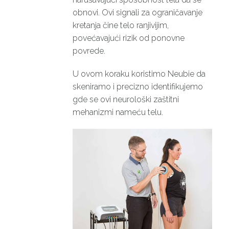
obnovi. Ovi signali za ograničavanje
kretanja čine telo ranjivijim,
povećavajući rizik od ponovne
povrede.
U ovom koraku koristimo Neubie da
skeniramo i precizno identifikujemo
gde se ovi neurološki zaštitni
mehanizmi nameću telu.