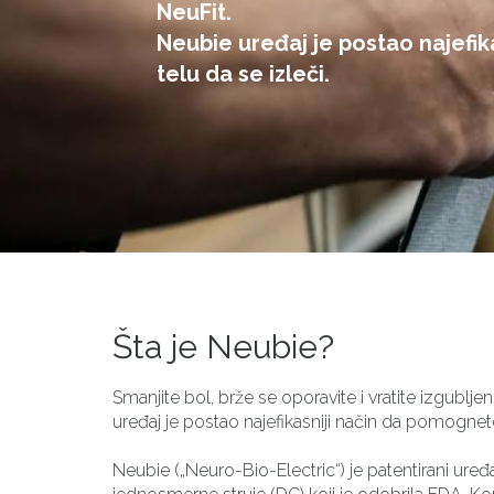
NeuFit.
Neubie uređaj je postao najefi
telu da se izleči.
Šta je Neubie?
Smanjite bol, brže se oporavite i vratite izgublje
uređaj je postao najefikasniji način da pomognet
Neubie („Neuro-Bio-Electric“) je patentirani uređa