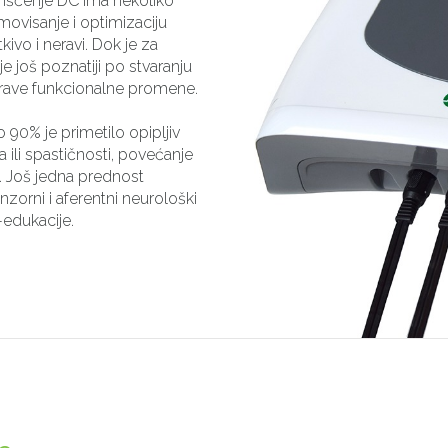
rišćenje DC ima nekoliko
omovisanje i optimizaciju
tkivo i neravi. Dok je za
e još poznatiji po stvaranju
prave funkcionalne promene.
 90% je primetilo opipljiv
a ili spastičnosti, povećanje
. Još jedna prednost
enzorni i aferentni neurološki
-edukacije.