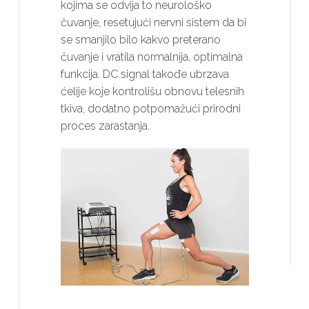
kojima se odvija to neurološko
čuvanje, resetujući nervni sistem da bi
se smanjilo bilo kakvo preterano
čuvanje i vratila normalnija, optimalna
funkcija. DC signal takođe ubrzava
ćelije koje kontrolišu obnovu telesnih
tkiva, dodatno potpomažući prirodni
proces zarastanja.