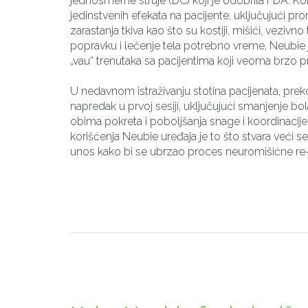
jednosmerne struje (DC) koji je odobrila FDA. Ko
jedinstvenih efekata na pacijente, uključujući pr
zarastanja tkiva kao što su kostiji, mišići, vezivno 
popravku i lečenje tela potrebno vreme, Neubie j
„vau“ trenutaka sa pacijentima koji veoma brzo 
U nedavnom istraživanju stotina pacijenata, preko
napredak u prvoj sesiji, uključujući smanjenje bol
obima pokreta i poboljšanja snage i koordinacije
korišćenja Neubie uređaja je to što stvara veći s
unos kako bi se ubrzao proces neuromišićne re