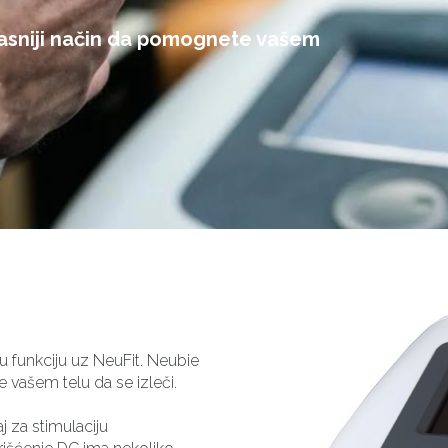
kasniji način da pomognete vašem
nu funkciju uz NeuFit. Neubie
e vašem telu da se izleči.
j za stimulaciju