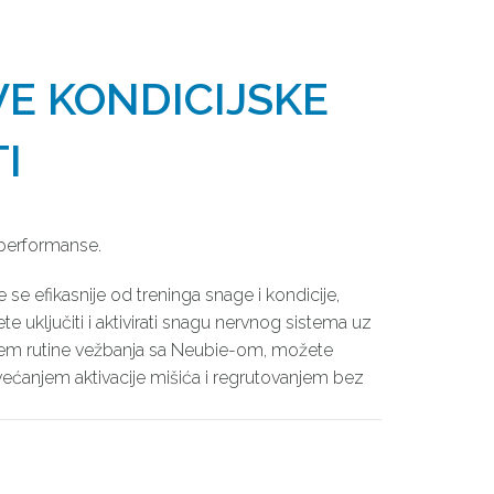
VE KONDICIJSKE
I
i performanse.
te se efikasnije od treninga snage i kondicije,
te uključiti i aktivirati snagu nervnog sistema uz
jem rutine vežbanja sa Neubie-om, možete
ećanjem aktivacije mišića i regrutovanjem bez