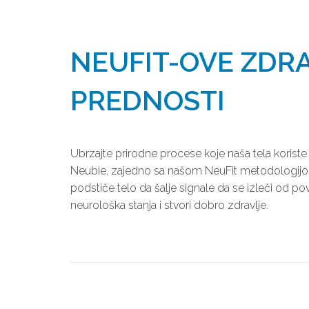
NEUFIT-OVE ZDR
PREDNOSTI
Ubrzajte prirodne procese koje naša tela koriste 
Neubie, zajedno sa našom NeuFit metodologijom,
podstiče telo da šalje signale da se izleči od pov
neurološka stanja i stvori dobro zdravlje.